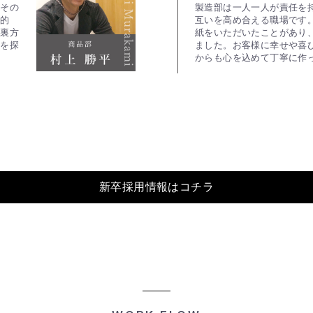
、その
製造部は一人一人が責任を
激的
互いを高め合える職場です
。裏方
紙をいただいたことがあり
品を探
ました。お客様に幸せや喜
からも心を込めて丁寧に作
新卒採用情報はコチラ