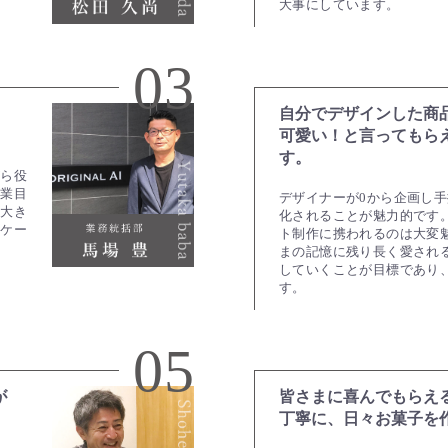
大事にしています。
03
自分でデザインした商
。
可愛い！と言ってもら
す。
がら役
作業目
デザイナーが0から企画し
り大き
化されることが魅力的です
ッケー
ト制作に携われるのは大変
。
まの記憶に残り長く愛され
していくことが目標であり
す。
05
が
皆さまに喜んでもらえ
丁寧に、日々お菓子を