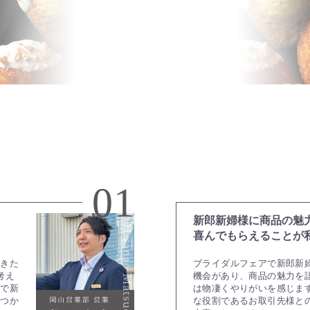
01
新郎新婦様に商品の魅
。
喜んでもらえることが
できた
ブライダルフェアで新郎新
考え
機会があり、商品の魅力を
ムで新
は物凄くやりがいを感じま
ぶつか
な役割であるお取引先様と