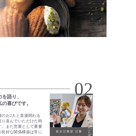
02
力を語り、
私の喜びです。
婦のお2人と直接関わる
語り喜んでいただけた時
す。また営業として重要
の良好な関係構築は常に