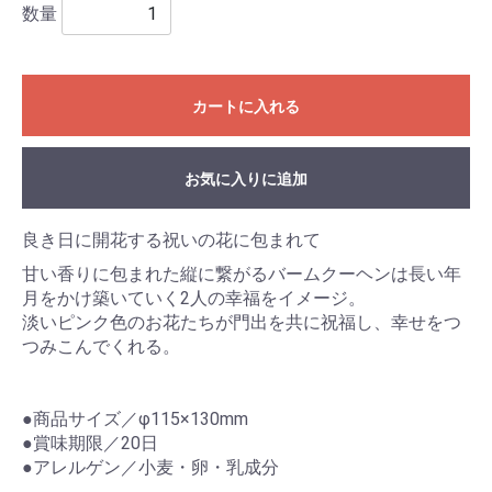
数量
カートに入れる
お気に入りに追加
良き日に開花する祝いの花に包まれて
甘い香りに包まれた縦に繋がるバームクーヘンは長い年
月をかけ築いていく2人の幸福をイメージ。
淡いピンク色のお花たちが門出を共に祝福し、幸せをつ
つみこんでくれる。
●商品サイズ／φ115×130mm
●賞味期限／20日
●アレルゲン／小麦・卵・乳成分