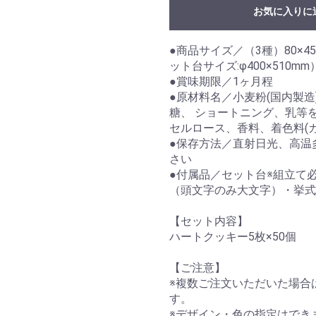
お気に入りに
●商品サイズ／（3種）80×45×
ット台サイズ:φ400×510mm
●賞味期限／1ヶ月程
●原材料名／小麦粉(国内製
糖、 ショートニング、乳等
セルロース、香料、着色料(カ
●保存方法／直射日光、高温
さい
●付属品／セット台※組立て
（頭文字のみ大文字）・挙式
【セット内容】
ハートクッキー5枚×50個
【ご注意】
※複数ご注文いただいた場合
す。
※デザイン・色の指定はでき