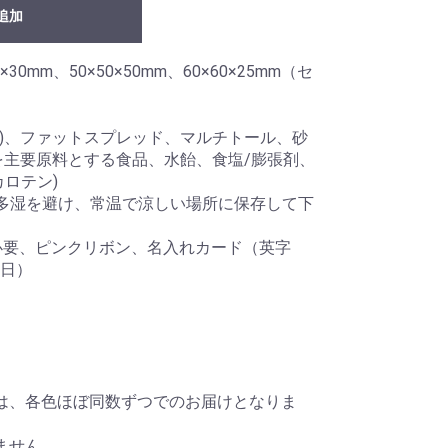
追加
30mm、50×50×50mm、60×60×25mm（セ
）
造)、ファットスプレッド、マルチトール、砂
を主要原料とする食品、水飴、食塩/膨張剤、
ロテン)
多湿を避け、常温で涼しい場所に保存して下
必要、ピンクリボン、名入れカード（英字
日）
は、各色ほぼ同数ずつでのお届けとなりま
ません。