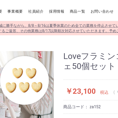
要
事業概要
社員紹介
採用情報
商品一覧
お問い合わせ
誠に勝手ながら、8/8～8/16は夏季休業のため全ての業務を停止させて
するご返答、その他業務は8/17以降順次対応させていただきます。予め
Loveフラミ
ェ50個セット
￥23,100
税込
商品コード：
za152