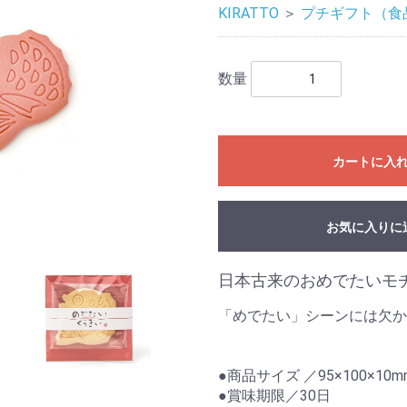
KIRATTO
＞
プチギフト（食
数量
カートに入
お気に入りに
日本古来のおめでたいモ
「めでたい」シーンには欠か
●商品サイズ ／95×100×10m
●賞味期限／30日