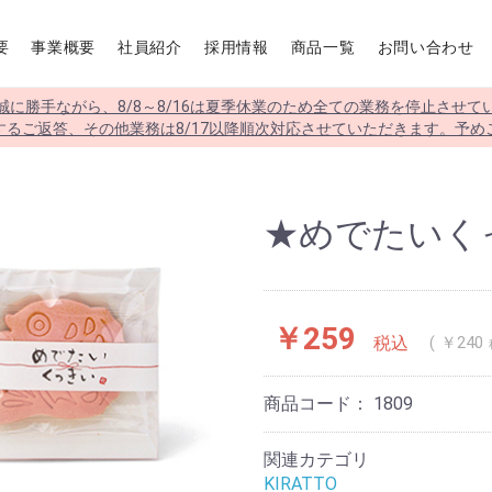
要
事業概要
社員紹介
採用情報
商品一覧
お問い合わせ
誠に勝手ながら、8/8～8/16は夏季休業のため全ての業務を停止させて
するご返答、その他業務は8/17以降順次対応させていただきます。予め
★めでたいく
￥259
税込
￥240
商品コード：
1809
関連カテゴリ
KIRATTO