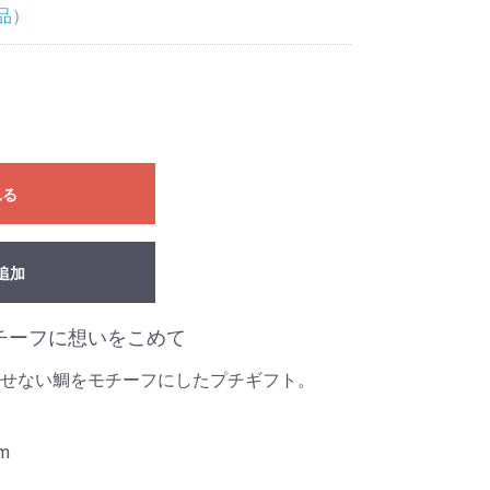
品）
れる
追加
チーフに想いをこめて
せない鯛をモチーフにしたプチギフト。
m