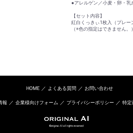
●アレルゲン／小麦・卵・乳
【セット内容】
紅白くっきぃ1枚入（プレー
（※色の指定はできません。
HOME
よくある質問
お問い合わせ
情報
企業様向けフォーム
プライバシーポリシー
特定
©originai AI all rights reserved