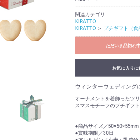
関連カテゴリ
KIRATTO
KIRATTO
＞
プチギフト（食
ただいま品切れ
お気に入りに
ウィンターウェディング
オーナメントを着飾ったツリ
スマスモチーフのプチギフト
●商品サイズ／50×50×55mm
●賞味期限／30日
●アレルゲン／小麦・乳成分