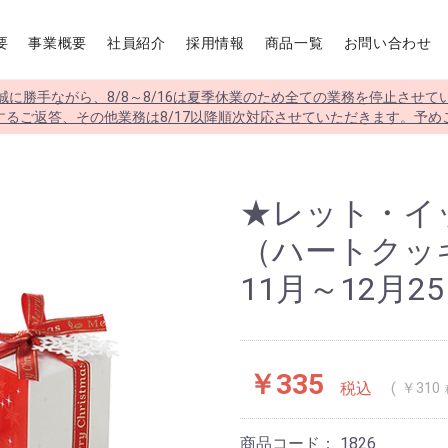
要
事業概要
社員紹介
採用情報
商品一覧
お問い合わせ
誠に勝手ながら、8/8～8/16は夏季休業のため全ての業務を停止させて
するご返答、その他業務は8/17以降順次対応させていただきます。予め
★レット・イ
（ハートクッ
11月～12月2
￥335
税込
￥310
商品コード：
1826