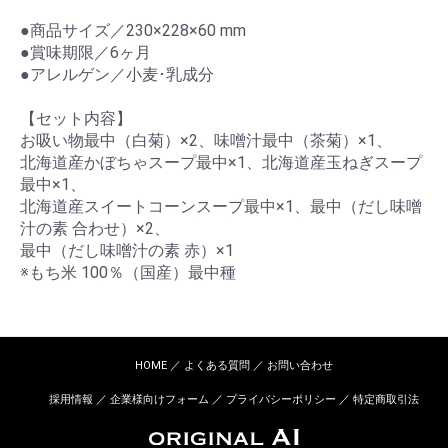
●商品サイズ／230×228×60 mm
●賞味期限／6ヶ月
●アレルゲン／小麦･乳成分
【セット内容】
お吸い物最中（白菊）×2、味噌汁最中（茶菊）×1、
北海道産かぼちゃスープ最中×1、北海道産玉ねぎスープ
最中×1、
北海道産スイートコーンスープ最中×1、最中（だし味噌
汁の素 合わせ）×2、
最中（だし味噌汁の素 赤）×1
※もち米 100％（国産）最中種
HOME
よくある質問
お問い合わせ
採用情報
企業様向けフォーム
プライバシーポリシー
特定商取引法