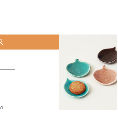
ス
）
0点