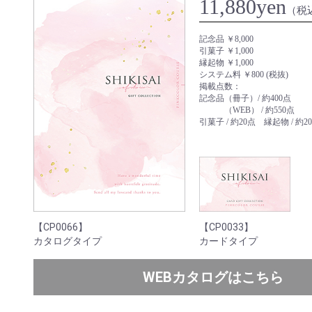
11,880yen
（税
記念品 ￥8,000
引菓子 ￥1,000
縁起物 ￥1,000
システム料 ￥800 (税抜)
掲載点数：
記念品（冊子）/ 約400点
（WEB） / 約550点
引菓子 / 約20点 縁起物 / 約2
【CP0066】
【CP0033】
カタログタイプ
カードタイプ
WEBカタログはこちら