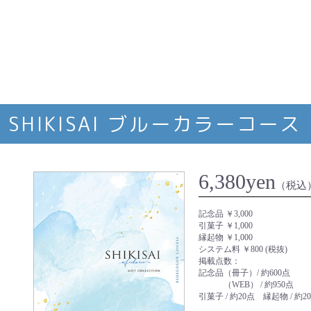
SHIKISAI ブルーカラーコース
6,380yen
（税込
記念品 ￥3,000
引菓子 ￥1,000
縁起物 ￥1,000
システム料 ￥800 (税抜)
掲載点数：
記念品（冊子）/ 約600点
（WEB） / 約950点
引菓子 / 約20点 縁起物 / 約2