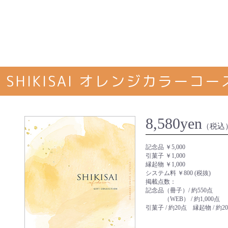
SHIKISAI オレンジカラーコー
8,580yen
（税込
記念品 ￥5,000
引菓子 ￥1,000
縁起物 ￥1,000
システム料 ￥800 (税抜)
掲載点数：
記念品（冊子）/ 約550点
（WEB） / 約1,000点
引菓子 / 約20点 縁起物 / 約2