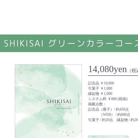
SHIKISAI グリーンカラーコー
14,080yen
（税
記念品 ￥10,000
引菓子 ￥1,000
縁起物 ￥1,000
システム料 ￥800 (税抜)
掲載点数：
記念品（冊子）/ 約450点
（WEB） / 約600点
引菓子 / 約20点 縁起物 / 約2