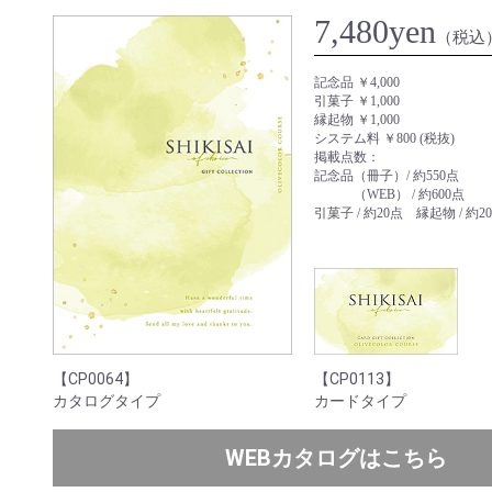
7,480yen
（税込
記念品 ￥4,000
引菓子 ￥1,000
縁起物 ￥1,000
システム料 ￥800 (税抜)
掲載点数：
記念品（冊子）/ 約550点
（WEB） / 約600点
引菓子 / 約20点 縁起物 / 約2
【CP0064】
【CP0113】
カタログタイプ
カードタイプ
WEBカタログはこちら